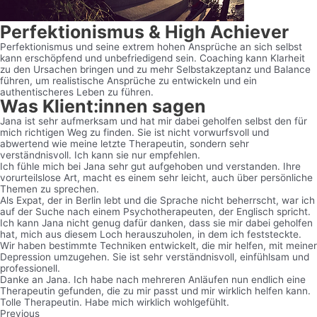
Perfektionismus & High Achiever
Perfektionismus und seine extrem hohen Ansprüche an sich selbst
kann erschöpfend und unbefriedigend sein. Coaching kann Klarheit
zu den Ursachen bringen und zu mehr Selbstakzeptanz und Balance
führen, um realistische Ansprüche zu entwickeln und ein
authentischeres Leben zu führen.
Was Klient:innen sagen
Jana ist sehr aufmerksam und hat mir dabei geholfen selbst den für
mich richtigen Weg zu finden. Sie ist nicht vorwurfsvoll und
abwertend wie meine letzte Therapeutin, sondern sehr
verständnisvoll. Ich kann sie nur empfehlen.
Ich fühle mich bei Jana sehr gut aufgehoben und verstanden. Ihre
vorurteilslose Art, macht es einem sehr leicht, auch über persönliche
Themen zu sprechen.
Als Expat, der in Berlin lebt und die Sprache nicht beherrscht, war ich
auf der Suche nach einem Psychotherapeuten, der Englisch spricht.
Ich kann Jana nicht genug dafür danken, dass sie mir dabei geholfen
hat, mich aus diesem Loch herauszuholen, in dem ich feststeckte.
Wir haben bestimmte Techniken entwickelt, die mir helfen, mit meiner
Depression umzugehen. Sie ist sehr verständnisvoll, einfühlsam und
professionell.
Danke an Jana. Ich habe nach mehreren Anläufen nun endlich eine
Therapeutin gefunden, die zu mir passt und mir wirklich helfen kann.
Tolle Therapeutin. Habe mich wirklich wohlgefühlt.
Previous